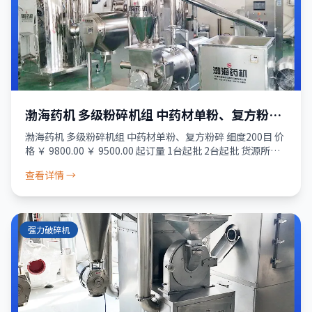
渤海药机 多级粉碎机组 中药材单粉、复方粉碎
细度200目
渤海药机 多级粉碎机组 中药材单粉、复方粉碎 细度200目 价
格 ￥ 9800.00 ￥ 9500.00 起订量 1台起批 2台起批 货源所属
商家已经过真实性核验 服务 品质保障 · 资金安全 · 售
查看详情 →
强力破碎机