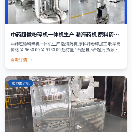
中药超微粉碎机一体机生产 渤海药机 原料药粉
碎加工 收率高
中药超微粉碎机一体机生产 渤海药机 原料药粉碎加工 收率高
价格 ￥ 9650.00 ￥ 9130.00 起订量 1台起批 5台起批 货源所
属商家已经过真实性核验 服务 品质保障 · 资金安全 · 售
查看详情 →
强力破碎机