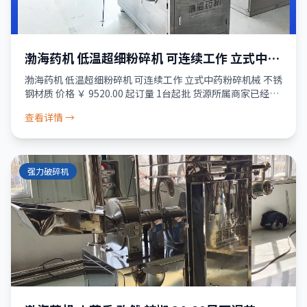
渤海药机 低温超细粉碎机 可连续工作 立式中药
粉碎机械 不锈钢材质
渤海药机 低温超细粉碎机 可连续工作 立式中药粉碎机械 不锈
钢材质 价格 ￥ 9520.00 起订量 1台起批 货源所属商家已经过
真实性核验 服务 品质保障 · 资金安全 · 售后无忧 正品保障
查看详情 →
5天
强力破碎机