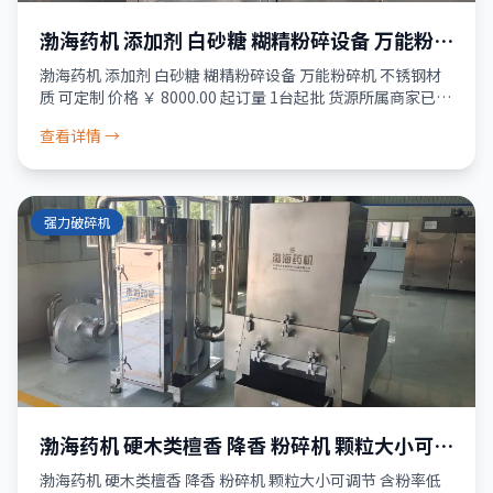
渤海药机 添加剂 白砂糖 糊精粉碎设备 万能粉碎
机 不锈钢材质 可定制
渤海药机 添加剂 白砂糖 糊精粉碎设备 万能粉碎机 不锈钢材
质 可定制 价格 ￥ 8000.00 起订量 1台起批 货源所属商家已经
过真实性核验 服务 品质保障 · 资金安全 · 售后无忧 正品保
查看详情 →
障
强力破碎机
渤海药机 硬木类檀香 降香 粉碎机 颗粒大小可调
节 含粉率低 不锈钢
渤海药机 硬木类檀香 降香 粉碎机 颗粒大小可调节 含粉率低