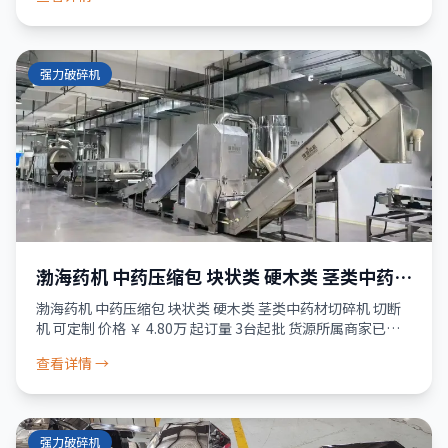
资金
强力破碎机
渤海药机 中药压缩包 块状类 硬木类 茎类中药材
切碎机 切断机 可定制
渤海药机 中药压缩包 块状类 硬木类 茎类中药材切碎机 切断
机 可定制 价格 ￥ 4.80万 起订量 3台起批 货源所属商家已经
过真实性核验 服务 品质保障 · 资金安全 · 售后无忧 48小时
查看详情 →
发货
强力破碎机