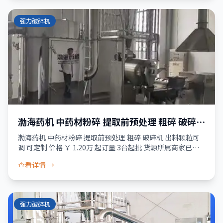
强力破碎机
渤海药机 中药材粉碎 提取前预处理 粗碎 破碎机
出料颗粒可调 可定制
渤海药机 中药材粉碎 提取前预处理 粗碎 破碎机 出料颗粒可
调 可定制 价格 ￥ 1.20万 起订量 3台起批 货源所属商家已经
过真实性核验 服务 品质保障 · 资金安全 · 售后无忧 正品保
查看详情 →
障 7天
强力破碎机