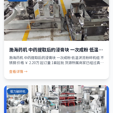
渤海药机 中药提取后的浸膏块 一次成粉 低温涡
流粉碎机组 不锈钢
渤海药机 中药提取后的浸膏块 一次成粉 低温涡流粉碎机组 不
锈钢 价格 ￥ 2.20万 起订量 1套起批 货源所属商家已经过真实
性核验 服务 品质保障 · 资金安全 · 售后无忧 正品保障 30天
查看详情 →
发货
强力破碎机