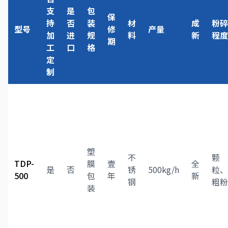
支
是
包
保
持
否
装
材
成
粉碎
型号
修
产量
加
进
规
料
新
程度
期
工
口
格
定
制
塑
不
颗
TDP-
膜
壹
全
是
否
锈
500kg/h
粒、
500
包
年
新
钢
粗粉
装