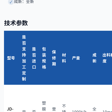
成新：全新
✓
技术参数
是
否
支
是
包
保
持
否
装
材
成
出料
型号
修
产量
加
进
规
料
新
度
期
工
口
格
定
制
塑
不
JD-
膜
壹
全
是
否
锈
1000t/h
10m