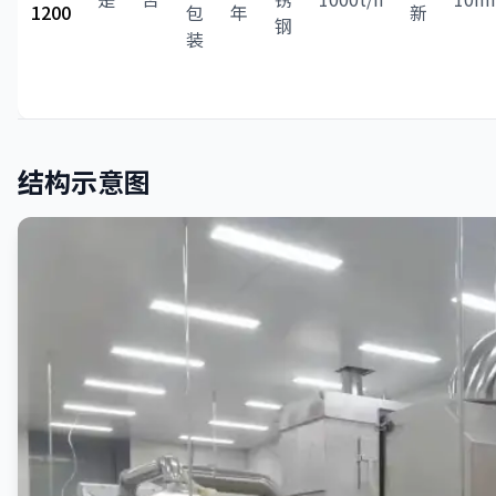
1200
包
年
新
钢
装
结构示意图