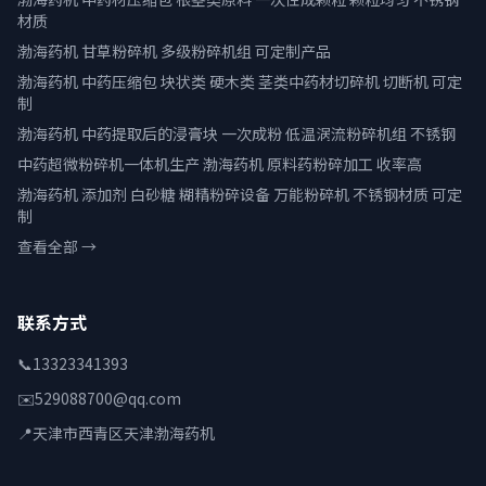
材质
渤海药机 甘草粉碎机 多级粉碎机组 可定制产品
渤海药机 中药压缩包 块状类 硬木类 茎类中药材切碎机 切断机 可定
制
渤海药机 中药提取后的浸膏块 一次成粉 低温涡流粉碎机组 不锈钢
中药超微粉碎机一体机生产 渤海药机 原料药粉碎加工 收率高
渤海药机 添加剂 白砂糖 糊精粉碎设备 万能粉碎机 不锈钢材质 可定
制
查看全部 →
联系方式
📞
13323341393
✉️
529088700@qq.com
📍
天津市西青区天津渤海药机