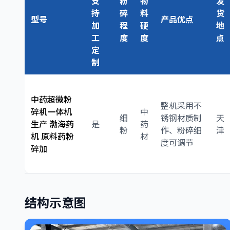
支
粉
物
发
持
碎
料
货
型号
产品优点
加
程
硬
地
工
度
度
点
定
制
中药超微粉
整机采用不
碎机一体机
中
细
锈钢材质制
天
生产 渤海药
是
药
粉
作、粉碎细
津
机 原料药粉
材
度可调节
碎加
结构示意图