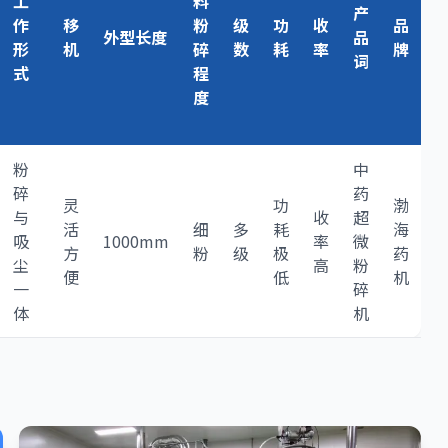
工
料
产
作
移
粉
级
功
收
品
外型长度
品
形
机
碎
数
耗
率
牌
词
式
程
度
粉
中
碎
药
灵
功
渤
与
收
超
活
细
多
耗
海
吸
1000mm
率
微
方
粉
级
极
药
尘
高
粉
便
低
机
一
碎
体
机