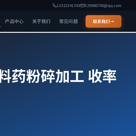
13323341393
529088700@qq.com
产品中心
关于我们
常见问题
联系我们
→
料药粉碎加工 收率