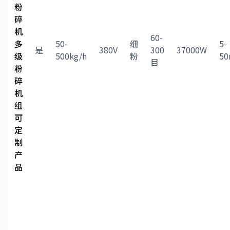
粉
碎
机
60-
多
50-
细
5-
是
380V
300
37000W
级
500kg/h
粉
5
目
粉
碎
机
组
可
定
制
产
品