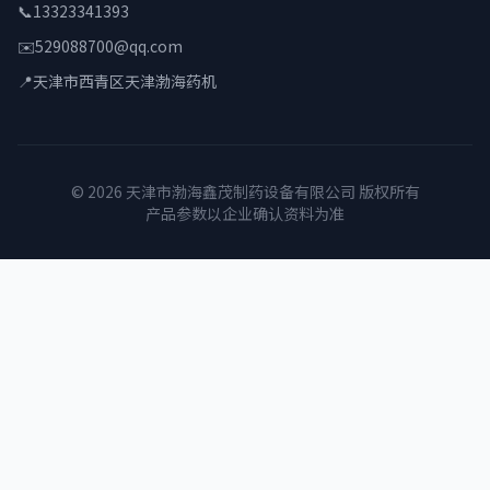
📞
13323341393
✉️
529088700@qq.com
📍
天津市西青区天津渤海药机
© 2026 天津市渤海鑫茂制药设备有限公司 版权所有
产品参数以企业确认资料为准