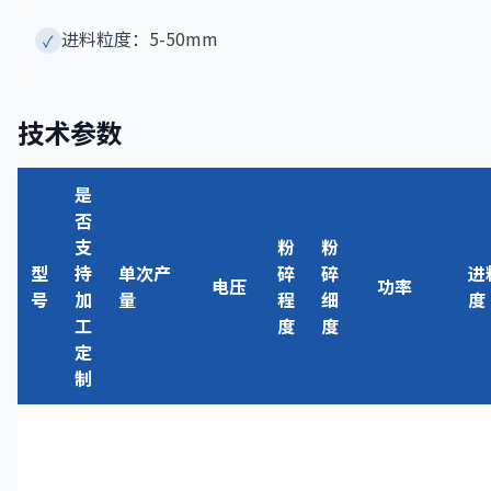
进料粒度：5-50mm
✓
技术参数
是
否
支
粉
粉
型
持
单次产
碎
碎
进
电压
功率
号
加
量
程
细
度
工
度
度
定
制