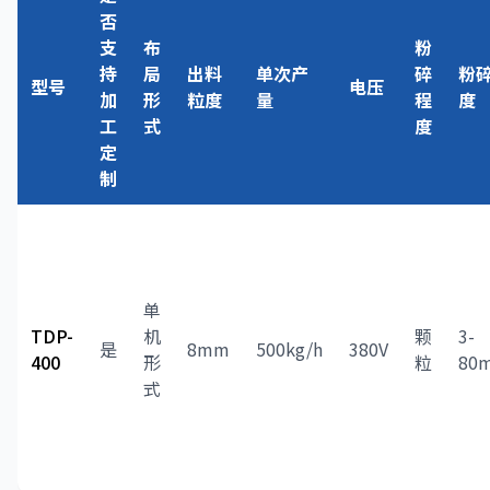
否
支
布
粉
持
局
出料
单次产
碎
粉
型号
电压
加
形
粒度
量
程
度
工
式
度
定
制
单
TDP-
机
颗
3-
是
8mm
500kg/h
380V
400
形
粒
80
式