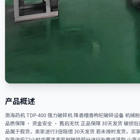
产品概述
渤海药机 TDP-400 强力破碎机 降香檀香枸杞破碎设备 机械粉
品质保障 · 资金安全 · 售后无忧 正品保障 30天发货 破损
品属于假货，卖家进行3倍赔偿 30天发货 若未按时发货，
在签收后72小时内要求卖家就破损部分进行补寄或退款 少货