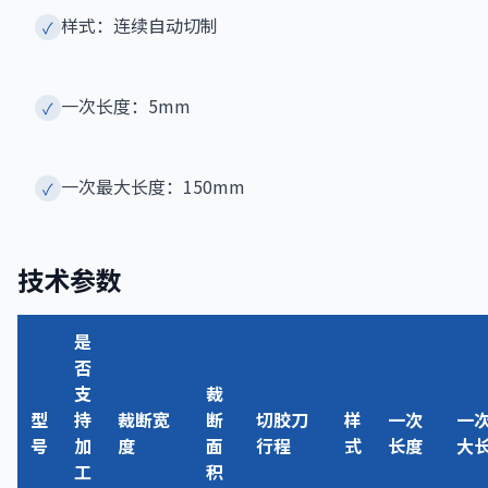
样式：连续自动切制
✓
一次长度：5mm
✓
一次最大长度：150mm
✓
技术参数
是
否
支
裁
型
持
裁断宽
断
切胶刀
样
一次
一
号
加
度
面
行程
式
长度
大
工
积