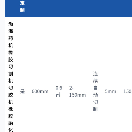
定
制
渤
海
药
机
橡
胶
切
割
连
机
续
切
0.6
2-
自
是
600mm
5mm
15
胶
㎡
150mm
动
机
切
橡
制
胶
融
化