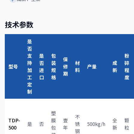
技术参数
是
否
支
是
包
粉
保
持
否
装
材
成
碎
型号
修
产量
加
进
规
料
新
程
期
工
口
格
度
定
制
塑
不
TDP-
膜
壹
全
颗
是
否
锈
500kg/h
500
包
年
新
粒
钢