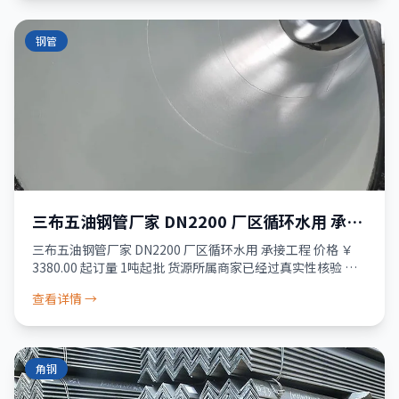
钢管
三布五油钢管厂家 DN2200 厂区循环水用 承接
工程
三布五油钢管厂家 DN2200 厂区循环水用 承接工程 价格 ￥
3380.00 起订量 1吨起批 货源所属商家已经过真实性核验 服
务 品质保障 · 资金安全 · 售后无忧 24小时发货 破损包退 少
查看详情 →
角钢