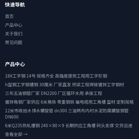
快速导航
首页
产品中心
关于我们
常见问题
产品中心
18#工字钢 14号 规格齐全 高强度建筑工程用工字形钢
h型钢工字钢槽钢 30厘米 厂家直发 桥梁工程焊接镀锌工字钢材
三布五油钢管厂家 DN2200 厂区循环水用 承接工程
镀锌角钢厂家供应 6米角铁 粤重钢铁 输电塔用工角槽 型材 定制规格
12米市政给水排水螺旋管 dn300 三油两布内衬水泥防腐螺旋钢管
DN600
6米Q235热轧槽钢 240×80×9 长期供应工角槽 码头支撑 交货迅速
查看全部 →