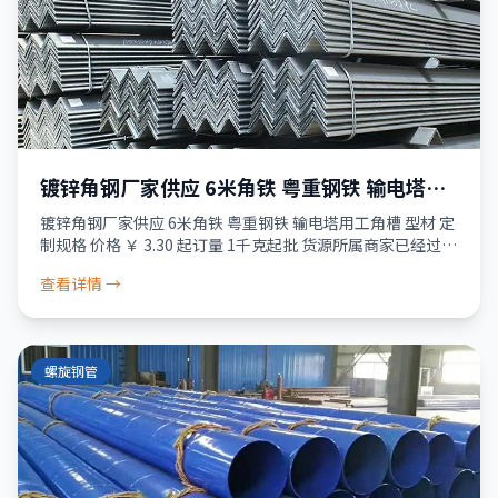
镀锌角钢厂家供应 6米角铁 粤重钢铁 输电塔用
工角槽 型材 定制规格
镀锌角钢厂家供应 6米角铁 粤重钢铁 输电塔用工角槽 型材 定
制规格 价格 ￥ 3.30 起订量 1千克起批 货源所属商家已经过真
实性核验 服务 品质保障 · 资金安全 · 售后无忧 24小时发货
查看详情 →
破
螺旋钢管