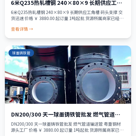
6米Q235热轧槽钢 240×80×9 长期供应工角
槽 码头支撑 交货迅速
6米Q235热轧槽钢 240×80×9 长期供应工角槽 码头支撑 交
货迅速 价格 ￥ 3880.00 起订量 1吨起批 货源所属商家已经过
真实性核验 服务 品质保障 · 资金安全 · 售后无忧 24小
查看详情 →
球墨铸铁管
DN200/300 天一球墨铸铁管批发 燃气管道输
送管 粤重钢材 源头工厂
DN200/300 天一球墨铸铁管批发 燃气管道输送管 粤重钢材
源头工厂 价格 ￥ 3880.00 起订量 1吨起批 货源所属商家已经