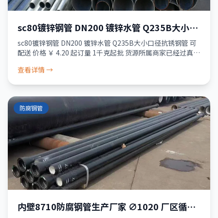
sc80镀锌钢管 DN200 镀锌水管 Q235B大小口
径抗锈钢管 可配送
sc80镀锌钢管 DN200 镀锌水管 Q235B大小口径抗锈钢管 可
配送 价格 ￥ 4.20 起订量 1千克起批 货源所属商家已经过真实
性核验 服务 品质保障 · 资金安全 · 售后无忧 24小时发
查看详情 →
防腐钢管
内壁8710防腐钢管生产厂家 ∅1020 厂区循环