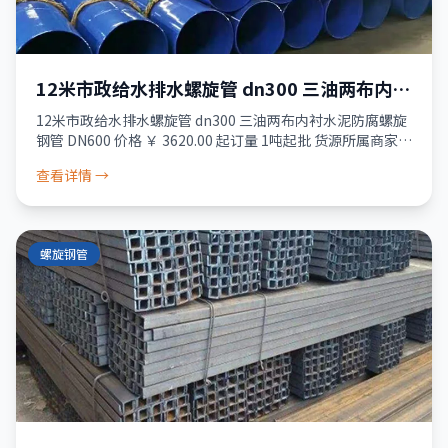
12米市政给水排水螺旋管 dn300 三油两布内衬
水泥防腐螺旋钢管 DN600
12米市政给水排水螺旋管 dn300 三油两布内衬水泥防腐螺旋
钢管 DN600 价格 ￥ 3620.00 起订量 1吨起批 货源所属商家已
经过真实性核验 成交100+元 服务 品质保障 · 资金安全
查看详情 →
螺旋钢管