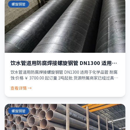
螺旋钢管
饮水管道用防腐焊接螺旋钢管 DN1300 适用于
化学品管 耐腐蚀
饮水管道用防腐焊接螺旋钢管 DN1300 适用于化学品管 耐腐
蚀 价格 ￥ 3700.00 起订量 1吨起批 货源所属商家已经过真实
性核验 服务 品质保障 · 资金安全 · 售后无忧 破损包退 少货
查看详情 →
必
螺旋钢管