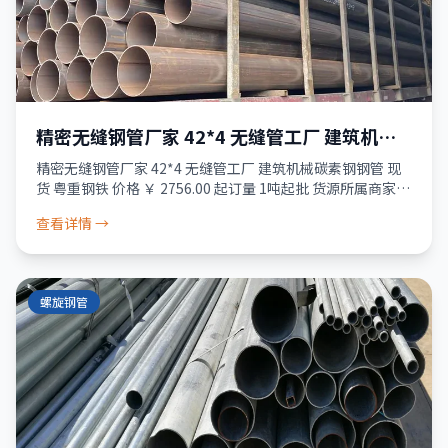
精密无缝钢管厂家 42*4 无缝管工厂 建筑机械
碳素钢钢管 现货 粤重钢铁
精密无缝钢管厂家 42*4 无缝管工厂 建筑机械碳素钢钢管 现
货 粤重钢铁 价格 ￥ 2756.00 起订量 1吨起批 货源所属商家已
经过真实性核验 服务 品质保障 · 资金安全 · 售后无忧 24小
查看详情 →
螺旋钢管