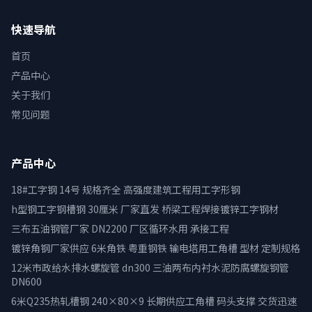
快速导航
首页
产品中心
关于我们
常见问题
产品中心
18#工字钢 14号 规格齐全 高强度建筑工程用工字形钢
h型钢工字钢槽钢 30厘米 厂家直发 桥梁工程焊接镀锌工字钢材
三布五油钢管厂家 DN2200 厂区循环水用 承接工程
镀锌角钢厂家供应 6米角铁 粤重钢铁 输电塔用工角槽 型材 定制规格
12米市政给水排水螺旋管 dn300 三油两布内衬水泥防腐螺旋钢管
DN600
6米Q235热轧槽钢 240×80×9 长期供应工角槽 码头支撑 交货迅速