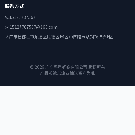
联系方式
📞
15127787567
✉️
15127787567@163.com
📍
广东省佛山市顺德区顺德区F4区中四路乐从钢铁世界F区
© 2026 广东粤重钢铁有限公司 版权所有
产品参数以企业确认资料为准