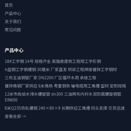
首页
产品中心
关于我们
常见问题
产品中心
18#工字钢 14号 规格齐全 高强度建筑工程用工字形钢
h型钢工字钢槽钢 30厘米 厂家直发 桥梁工程焊接镀锌工字钢材
三布五油钢管厂家 DN2200 厂区循环水用 承接工程
镀锌角钢厂家供应 6米角铁 粤重钢铁 输电塔用工角槽 型材 定制规格
12米市政给水排水螺旋管 dn300 三油两布内衬水泥防腐螺旋钢管
DN600
6米Q235热轧槽钢 240×80×9 长期供应工角槽 码头支撑 交货迅速
查看全部 →