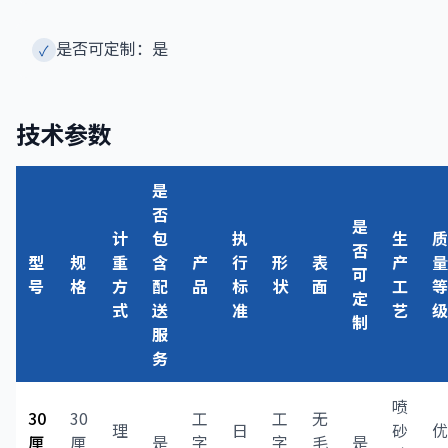
是否可定制：是
✓
技术参数
是
否
是
计
包
执
生
质
否
型
规
重
含
产
行
形
表
产
量
可
号
格
方
配
品
标
状
面
工
等
定
式
送
准
艺
级
制
服
务
喷
30
30
工
工
无
理
日
砂
优
厘
厘
是
字
字
毛
是