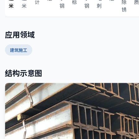
计
标
除
质
米
米
钢
钢
刺
锈
应用领域
建筑施工
结构示意图