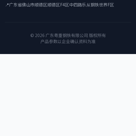
📍
广东省佛山市顺德区顺德区F4区中四路乐从钢铁世界F区
© 2026 广东粤重钢铁有限公司 版权所有
产品参数以企业确认资料为准