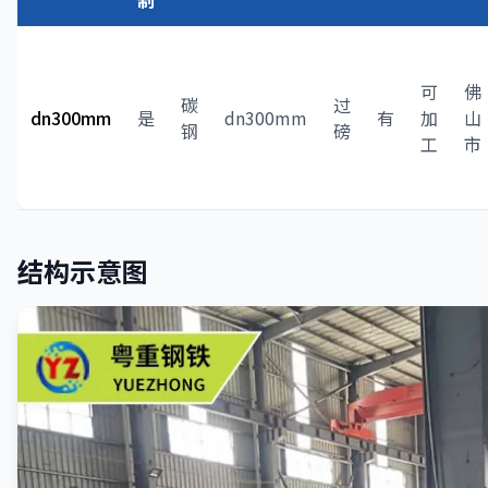
制
可
佛
碳
过
dn300mm
是
dn300mm
有
加
山
钢
磅
工
市
结构示意图