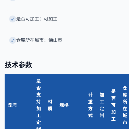
是否可加工：可加工
✓
仓库所在城市：佛山市
✓
技术参数
是
否
仓
是
支
计
加
库
否
持
材
重
工
所
型号
规格
可
加
质
方
定
在
加
工
式
制
城
工
定
市