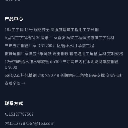
产品中心
18#工字钢 14号 规格齐全 高强度建筑工程用工字形钢
h型钢工字钢槽钢 30厘米 厂家直发 桥梁工程焊接镀锌工字钢材
三布五油钢管厂家 DN2200 厂区循环水用 承接工程
镀锌角钢厂家供应 6米角铁 粤重钢铁 输电塔用工角槽 型材 定制规格
12米市政给水排水螺旋管 dn300 三油两布内衬水泥防腐螺旋钢管
DN600
6米Q235热轧槽钢 240×80×9 长期供应工角槽 码头支撑 交货迅速
查看全部 →
联系方式
📞
15127787567
✉️
15127787567@163.com