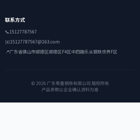
联系方式
📞
15127787567
✉️
15127787567@163.com
📍
广东省佛山市顺德区顺德区F4区中四路乐从钢铁世界F区
© 2026 广东粤重钢铁有限公司 版权所有
产品参数以企业确认资料为准