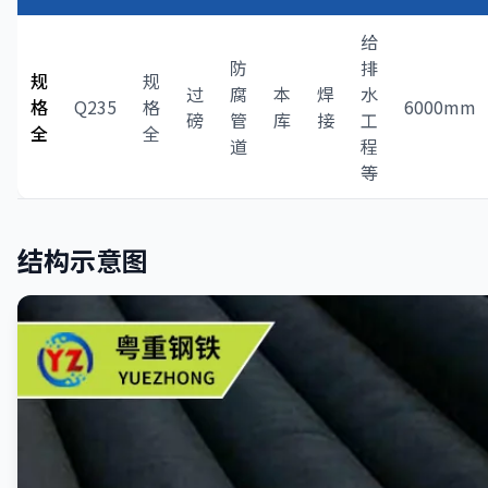
给
防
排
规
规
过
腐
本
焊
水
格
Q235
格
6000mm
磅
管
库
接
工
全
全
道
程
等
结构示意图