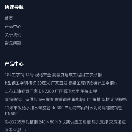
快速导航
首页
产品中心
关于我们
常见问题
产品中心
18#工字钢 14号 规格齐全 高强度建筑工程用工字形钢
h型钢工字钢槽钢 30厘米 厂家直发 桥梁工程焊接镀锌工字钢材
三布五油钢管厂家 DN2200 厂区循环水用 承接工程
镀锌角钢厂家供应 6米角铁 粤重钢铁 输电塔用工角槽 型材 定制规格
12米市政给水排水螺旋管 dn300 三油两布内衬水泥防腐螺旋钢管
DN600
6米Q235热轧槽钢 240×80×9 长期供应工角槽 码头支撑 交货迅速
查看全部 →