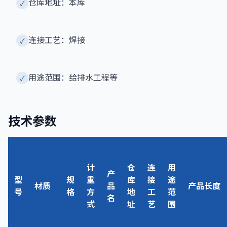
仓库地址：本库
✓
连接工艺：焊接
✓
用途范围：给排水工程等
✓
技术参数
计
仓
连
用
产
型
规
重
库
接
途
材质
品
产品长度
号
格
方
地
工
范
名
式
址
艺
围