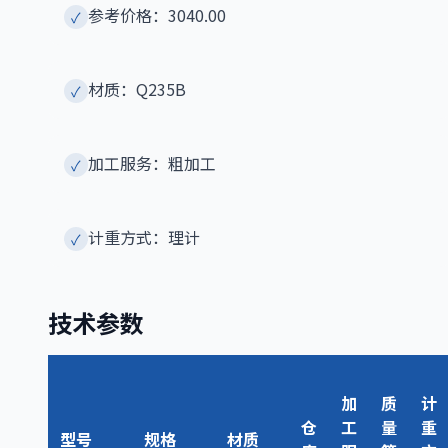
参考价格：3040.00
✓
材质：Q235B
✓
加工服务：粗加工
✓
计重方式：理计
✓
技术参数
加
质
计
仓
工
量
重
型号
规格
材质