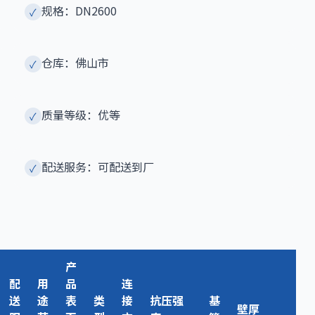
规格：DN2600
✓
仓库：佛山市
✓
质量等级：优等
✓
配送服务：可配送到厂
✓
产
配
用
品
连
送
途
表
类
接
抗压强
基
壁厚