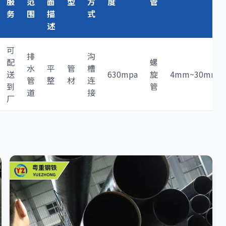
服
范
面
型
方
度
管
务
围
描
式
述
可
排
沟
配
螺
水
平
管
槽
送
630mpa
旋
4mm~30mm
管
整
材
连
到
管
道
接
厂