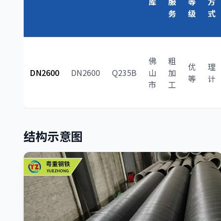
库
服
等
方
务
级
式
佛
粗
优
理
DN2600
DN2600
Q235B
山
加
等
计
市
工
结构示意图