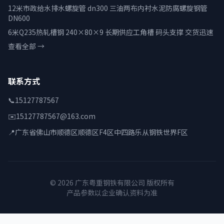
12米市政给水排水螺旋管 dn300 三油两布内衬水泥防腐螺旋钢管
DN600
6米Q235热轧槽钢 240×80×9 长期供应工角槽 码头支撑 交货迅速
查看全部 →
联系方式
📞
15127787567
✉️
15127787567@163.com
📍
广东省佛山市顺德区顺德区F4区中四路乐从钢铁世界F区
© 2026 广东粤重钢铁有限公司 版权所有
产品参数以企业确认资料为准