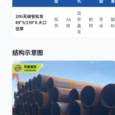
型
式
型
准
现
20G无缝管批发
现
AA
货
耐
货
国
89*5/159*6 大口
货
级
直
用
运
标
径厚
发
结构示意图