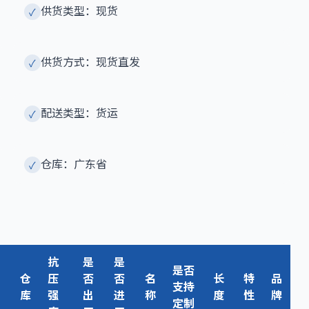
供货类型：现货
✓
供货方式：现货直发
✓
配送类型：货运
✓
仓库：广东省
✓
抗
是
是
是否
仓
压
否
否
名
长
特
品
支持
库
强
出
进
称
度
性
牌
定制