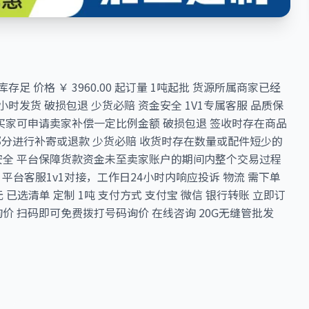
库存足 价格 ￥ 3960.00 起订量 1吨起批 货源所属商家已经
4小时发货 破损包退 少货必赔 资金安全 1V1专属客服 品质保
货，买家可申请卖家补偿一定比例金额 破损包退 签收时存在商品
分进行补寄或退款 少货必赔 收货时存在数量或配件短少的
安全 平台保障货款资金未至卖家账户的期间内整个交易过程
平台客服1v1对接，工作日24小时内响应投诉 物流 需下单
60 元 已选清单 定制 1吨 支付方式 支付宝 微信 银行转账 立即订
询价 扫码即可免费拨打号码询价 在线咨询 20G无缝管批发