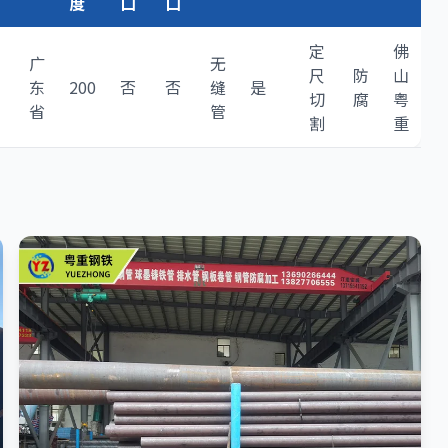
度
口
口
定
佛
广
无
尺
防
山
东
200
否
否
缝
是
切
腐
粤
省
管
割
重