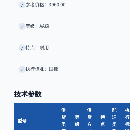
参考价格：3960.00
✓
等级：AA级
✓
特点：耐用
✓
执行标准：国标
✓
技术参数
供
供
配
执
货
等
货
特
送
行
型号
类
级
方
点
类
标