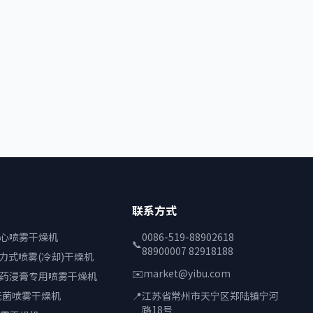
联系方式
离心喷雾干燥机
0086-519-88902618
📞
88900007 82918188
压力式喷雾(冷却)干燥机
✉️
market@yibu.com
中药浸膏专用喷雾干燥机
无菌喷雾干燥机
📍
江苏省常州市天宁区郑陆镇宁河
路18号