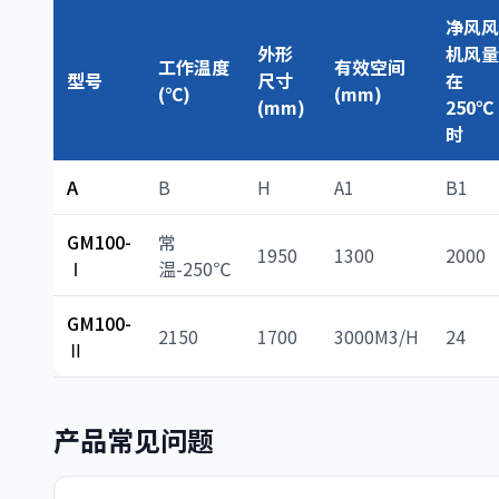
净风风
外形
机风量
工作温度
有效空间
型号
尺寸
在
(℃)
(mm)
(mm)
250℃
时
A
B
H
A1
B1
GM100-
常
1950
1300
2000
Ⅰ
温-250℃
GM100-
2150
1700
3000M3/H
24
Ⅱ
产品常见问题