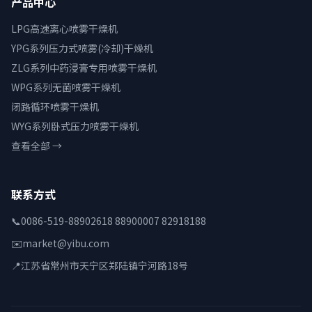
产品中心
LPG高速离心喷雾干燥机
YPG系列压力式喷雾(冷却)干燥机
ZLG系列中药浸膏专用喷雾干燥机
WPG系列无菌喷雾干燥机
闭路循环喷雾干燥机
WYG系列卧式压力喷雾干燥机
查看全部 →
联系方式
📞
0086-519-88902618 88900007 82918188
✉️
market@yibu.com
📍
江苏省常州市天宁区郑陆镇宁河路18号