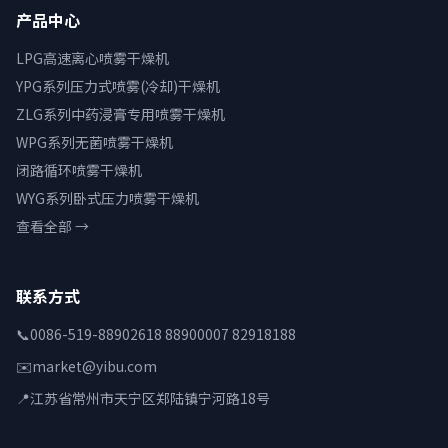
产品中心
LPG高速离心喷雾干燥机
YPG系列压力式喷雾(冷却)干燥机
ZLG系列中药浸膏专用喷雾干燥机
WPG系列无菌喷雾干燥机
闭路循环喷雾干燥机
WYG系列卧式压力喷雾干燥机
查看全部 →
联系方式
📞
0086-519-88902618 88900007 82918188
✉️
market@yibu.com
📍
江苏省常州市天宁区郑陆镇宁河路18号