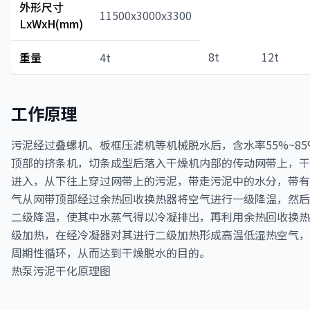
外形尺寸
11500x3000x3300
LxWxH(mm)
8t
12t
重量
4t
工作原理
污泥经过叠螺机、板框压滤机等机械脱水后，含水率55%~8
顶部的挤条机，切条成型后落入干燥机内部的传动网带上，干
进入，从下往上穿过网带上的污泥，带走污泥中的水分，带有
气从网带顶部经过余热回收换热器将空气进行一级降温，然后
二级降温，使其中水蒸气得以冷凝排出，再利用余热回收换热
级加热，在经冷凝器对其进行二级加热形成高温低湿热空气，
周期性循环，从而达到干燥脱水的目的。
热泵污泥干化原理图