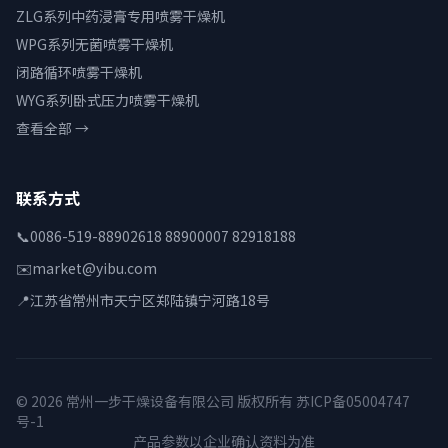
ZLG系列中药浸膏专用喷雾干燥机
WPG系列无菌喷雾干燥机
闭路循环喷雾干燥机
WYG系列卧式压力喷雾干燥机
查看全部 →
联系方式
📞
0086-519-88902618 88900007 82918188
✉️
market@yibu.com
📍
江苏省常州市天宁区郑陆镇宁河路18号
© 2026 常州一步干燥设备有限公司 版权所有
苏ICP备05004747
号-1
产品参数以企业确认资料为准