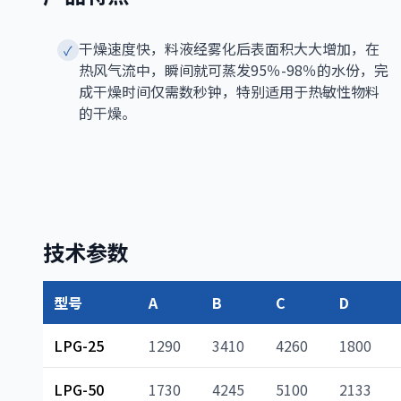
干燥速度快，料液经雾化后表面积大大增加，在
✓
热风气流中，瞬间就可蒸发95％-98％的水份，完
成干燥时间仅需数秒钟，特别适用于热敏性物料
的干燥。
技术参数
型号
A
B
C
D
LPG-25
1290
3410
4260
1800
LPG-50
1730
4245
5100
2133