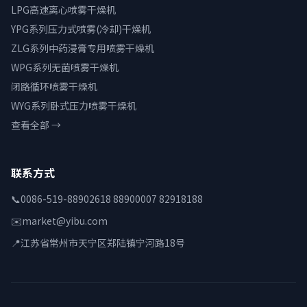
LPG高速离心喷雾干燥机
YPG系列压力式喷雾(冷却)干燥机
ZLG系列中药浸膏专用喷雾干燥机
WPG系列无菌喷雾干燥机
闭路循环喷雾干燥机
WYG系列卧式压力喷雾干燥机
查看全部 →
联系方式
📞
0086-519-88902618 88900007 82918188
✉️
market@yibu.com
📍
江苏省常州市天宁区郑陆镇宁河路18号