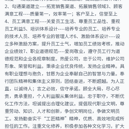
2、勾通渠道建立----拓宽销售渠道、拓展销售领域3、顾客
满意工程----质量第一，效率第一；客户至上，信誉至上
4、员工满意工程----关爱员工生活、尊重员工品性、重视
员工利益5、培训体系设计----培养专业的员工、培养专业
的技术人员、培养专业的管理人才6、激励体系设计----设
立多种激励方案，提升员工士气，增加员工绩效考核，推动
企业绩效7、职业道德规范----爱岗敬业，遵守员工行为道
德规范和企业各规章制度。热爱公司，忠于公司，维护公司
形象、荣誉和利益。秉承企业优良传统，发扬企业精神。具
有职业理想与抱负，甘愿为企业奉献自己的智慧与力量。奉
行团队精神和集体主义原则，团结奋进，不断超越。为人正
直，以诚待人；言之必效，信守承诺。顾全大局，尽心尽
责，勇承重担，个人利益服从集体利益。忠于职守，不断优
化工作方法，坦诚提出合理化建议。提倡现代职业文明，尊
重劳动、知识、人才和创新，争创文明岗位，争做文明员
工。发扬勤奋实干“工匠精神”精神，优质、高效地完成所
担任的工作。注重文化修养，积极参加各种文化学习，扩大