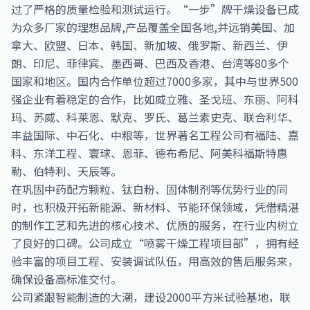
过了严格的质量检验和测试运行。“一步”牌干燥设备已成
为众多厂家的理想品牌,产品覆盖全国各地,并远销美国、加
拿大、欧盟、日本、韩国、新加坡、俄罗斯、新西兰、伊
朗、印尼、菲律宾、墨西哥、巴西及香港、台湾等80多个
国家和地区。国内合作单位超过7000多家，其中与世界500
强企业有着稳定的合作，比如威立雅、圣戈班、东丽、阿科
玛、苏威、科莱恩、默克、罗氏、葛兰素史克、联合利华、
丰益国际、中石化、中粮等，世界著名工程公司有福陆、嘉
科、东洋工程、寰球、恩菲、德布希尼、阿美科福斯特惠
勒、伯特利、天辰等。
在巩固中药配方颗粒、钛白粉、固体制剂等优势行业的同
时，也积极开拓新能源、新材料、节能环保领域，凭借精湛
的制作工艺和先进的核心技术、优质的服务，在行业内树立
了良好的口碑。公司成立“喷雾干燥工程项目部”，拥有经
验丰富的项目工程、安装调试队伍，用高效的售后服务来，
确保设备高标准交付。
公司紧跟智能制造的大潮，建设2000平方米试验基地，联