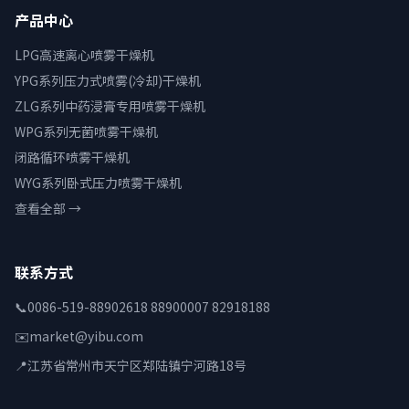
产品中心
LPG高速离心喷雾干燥机
YPG系列压力式喷雾(冷却)干燥机
ZLG系列中药浸膏专用喷雾干燥机
WPG系列无菌喷雾干燥机
闭路循环喷雾干燥机
WYG系列卧式压力喷雾干燥机
查看全部 →
联系方式
📞
0086-519-88902618 88900007 82918188
✉️
market@yibu.com
📍
江苏省常州市天宁区郑陆镇宁河路18号