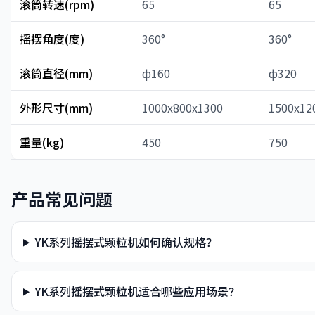
滚筒转速(rpm)
65
65
摇摆角度(度)
360°
360°
滚筒直径(mm)
ф160
ф320
外形尺寸(mm)
1000x800x1300
1500x12
重量(kg)
450
750
产品常见问题
YK系列摇摆式颗粒机如何确认规格？
YK系列摇摆式颗粒机适合哪些应用场景？