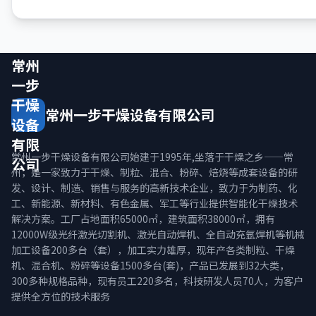
常州
一步
干燥
常州一步干燥设备有限公司
设备
有限
常州一步干燥设备有限公司始建于1995年,坐落于干燥之乡——常
公司
州，是一家致力于干燥、制粒、混合、粉碎、焙烧等成套设备的研
发、设计、制造、销售与服务的高新技术企业，致力于为制药、化
工、新能源、新材料、有色金属、军工等行业提供智能化干燥技术
解决方案。工厂占地面积65000㎡，建筑面积38000㎡，拥有
12000W级光纤激光切割机、激光自动焊机、全自动充氩焊机等机械
加工设备200多台（套），加工实力雄厚，现年产各类制粒、干燥
机、混合机、粉碎等设备1500多台(套)，产品已发展到32大类，
300多种规格品种，现有员工220多名，科技研发人员70人，为客户
提供全方位的技术服务