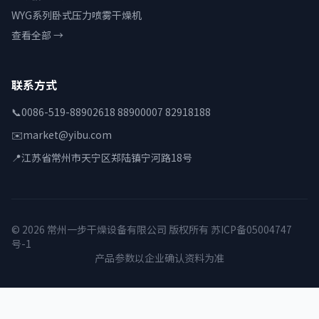
WYG系列卧式压力喷雾干燥机
查看全部 →
联系方式
📞
0086-519-88902618 88900007 82918188
✉️
market@yibu.com
📍
江苏省常州市天宁区郑陆镇宁河路18号
© 2026 常州一步干燥设备有限公司 版权所有
苏ICP备05004747
号-1
产品参数以企业确认资料为准