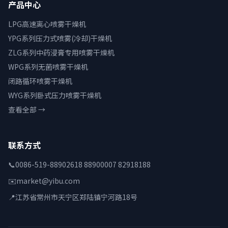
产品中心
LPG高速离心喷雾干燥机
YPG系列压力式喷雾(冷却)干燥机
ZLG系列中药浸膏专用喷雾干燥机
WPG系列无菌喷雾干燥机
闭路循环喷雾干燥机
WYG系列卧式压力喷雾干燥机
查看全部 →
联系方式
📞
0086-519-88902618 88900007 82918188
✉️
market@yibu.com
📍
江苏省常州市天宁区郑陆镇宁河路18号