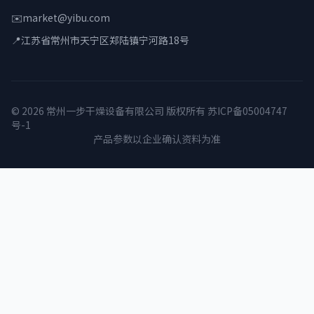
✉️
market@yibu.com
📍
江苏省常州市天宁区郑陆镇宁河路18号
© 2026 常州一步干燥设备有限公司 版权所有
苏ICP备05004747
号-1
产品参数以企业确认资料为准