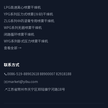
LPG高速离心喷雾干燥机
YPG系列压力式喷雾(冷却)干燥机
ZLG系列中药浸膏专用喷雾干燥机
WPG系列无菌喷雾干燥机
闭路循环喷雾干燥机
WYG系列卧式压力喷雾干燥机
查看全部 →
联系方式
📞
0086-519-88902618 88900007 82918188
✉️
market@yibu.com
📍
江苏省常州市天宁区郑陆镇宁河路18号