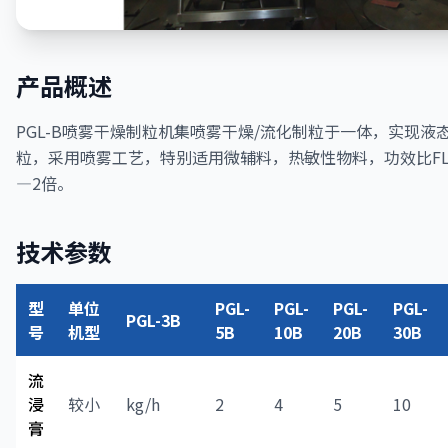
产品概述
PGL-B喷雾干燥制粒机集喷雾干燥/流化制粒于一体，实现液
粒，采用喷雾工艺，特别适用微辅料，热敏性物料，功效比FL
—2倍。
技术参数
型
单位
PGL-
PGL-
PGL-
PGL-
PGL-3B
号
机型
5B
10B
20B
30B
流
浸
较小
kg/h
2
4
5
10
膏