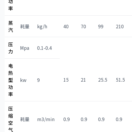
功
率
蒸
耗量
kg/h
40
70
99
210
汽
压
Mpa
0.1-0.4
力
电
热
15
21
25.5
51.5
型
kw
9
功
率
压
缩
耗量
m3/min
0.9
0.9
0.9
0.9
空
气