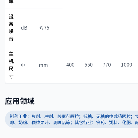
率
设
备
dB
≤75
噪
音
主
机
400
550
770
1000
Φ
mm
尺
寸
应用领域
制药工业：片剂、冲剂、胶囊剂颗粒；低糖、无糖的中成药颗粒；
啡、奶粉、颗粒果汁、调味品等；其它行业：农药、饲料、化肥、