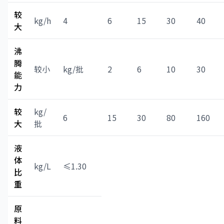
较
kg/h
4
6
15
30
40
大
沸
腾
较小
kg/批
2
6
10
30
能
力
较
kg/
6
15
30
80
160
大
批
液
体
kg/L
≤1.30
比
重
原
料