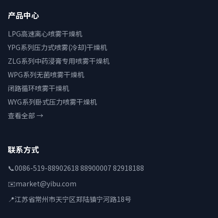
产品中心
LPG高速离心喷雾干燥机
YPG系列压力式喷雾(冷却)干燥机
ZLG系列中药浸膏专用喷雾干燥机
WPG系列无菌喷雾干燥机
闭路循环喷雾干燥机
WYG系列卧式压力喷雾干燥机
查看全部 →
联系方式
📞
0086-519-88902618 88900007 82918188
✉️
market@yibu.com
📍
江苏省常州市天宁区郑陆镇宁河路18号