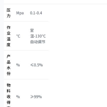
压
Mpa
0.1-0.4
力
作
室
业
℃
温-130℃
温
自动调节
度
产
品
%
≤0.5%
水
份
物
料
收
%
≥99%
得