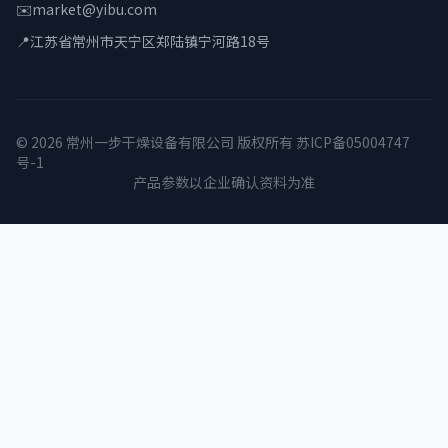
✉️
market@yibu.com
📍
江苏省常州市天宁区郑陆镇宁河路18号
© 2026 常州一步干燥设备有限公司 版权所有
苏ICP备05004747
号-1
产品参数以企业确认资料为准