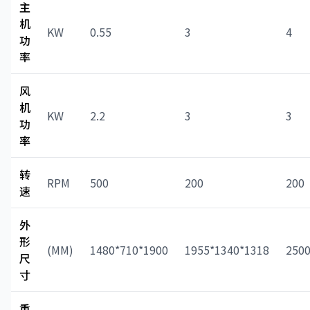
主
机
KW
0.55
3
4
功
率
风
机
KW
2.2
3
3
功
率
转
RPM
500
200
200
速
外
形
(MM)
1480*710*1900
1955*1340*1318
2500
尺
寸
重