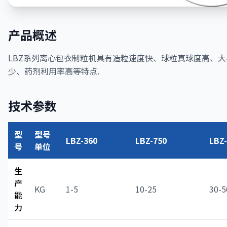
产品概述
LBZ系列离心包衣制粒机具有造粒速度快、球粒真球度高、
少、药剂利用率高等特点.
技术参数
型
型号
LBZ-360
LBZ-750
LBZ
号
单位
生
产
KG
1-5
10-25
30-5
能
力