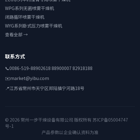
WPG系列无菌喷雾干燥机
闭路循环喷雾干燥机
WYG系列卧式压力喷雾干燥机
查看全部 →
联系方式
📞
0086-519-88902618 88900007 82918188
✉️
market@yibu.com
📍
江苏省常州市天宁区郑陆镇宁河路18号
© 2026 常州一步干燥设备有限公司 版权所有
苏ICP备05004747
号-1
产品参数以企业确认资料为准