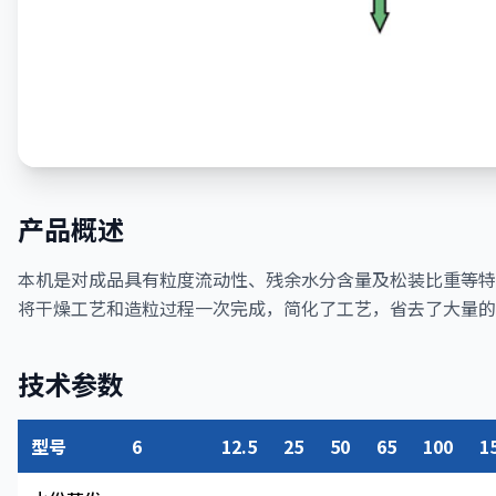
产品概述
本机是对成品具有粒度流动性、残余水分含量及松装比重等特
将干燥工艺和造粒过程一次完成，简化了工艺，省去了大量的
技术参数
型号
6
12.5
25
50
65
100
1