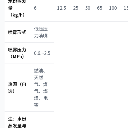
水份蒸发
量
6
12.5
25
50
65
100
1
（kg/h）
低压压
喷雾形式
力喷嘴
喷雾压力
0.6.~2.5
（MPa）
燃油、
天然
热源（自
气、煤
选）
气、燃
煤、电
等
注：水份
蒸发量与