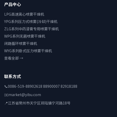
产品中心
LPG高速离心喷雾干燥机
YPG系列压力式喷雾(冷却)干燥机
ZLG系列中药浸膏专用喷雾干燥机
WPG系列无菌喷雾干燥机
闭路循环喷雾干燥机
WYG系列卧式压力喷雾干燥机
查看全部 →
联系方式
📞
0086-519-88902618 88900007 82918188
✉️
market@yibu.com
📍
江苏省常州市天宁区郑陆镇宁河路18号