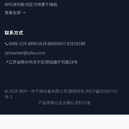
WYG系列卧式压力喷雾干燥机
查看全部 →
联系方式
📞
0086-519-88902618 88900007 82918188
✉️
market@yibu.com
📍
江苏省常州市天宁区郑陆镇宁河路18号
© 2026 常州一步干燥设备有限公司 版权所有
苏ICP备05004747
号-1
产品参数以企业确认资料为准