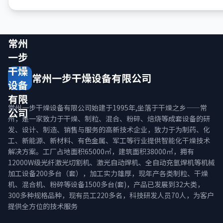
常州
一步
干燥
常州一步干燥设备有限公司
设备
有限
常州一步干燥设备有限公司始建于1995年,坐落于干燥之乡——常
公司
州，是一家致力于干燥、制粒、混合、粉碎、焙烧等成套设备的研
发、设计、制造、销售与服务的高新技术企业，致力于为制药、化
工、新能源、新材料、有色金属、军工等行业提供智能化干燥技术
解决方案。工厂占地面积65000㎡，建筑面积38000㎡，拥有
12000W级光纤激光切割机、激光自动焊机、全自动充氩焊机等机械
加工设备200多台（套），加工实力雄厚，现年产各类制粒、干燥
机、混合机、粉碎等设备1500多台(套)，产品已发展到32大类，
300多种规格品种，现有员工220多名，科技研发人员70人，为客户
提供全方位的技术服务