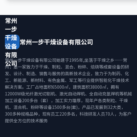
常州
一步
干燥
常州一步干燥设备有限公司
设备
有限
常州一步干燥设备有限公司始建于1995年,坐落于干燥之乡——常
公司
州，是一家致力于干燥、制粒、混合、粉碎、焙烧等成套设备的研
发、设计、制造、销售与服务的高新技术企业，致力于为制药、化
工、新能源、新材料、有色金属、军工等行业提供智能化干燥技术
解决方案。工厂占地面积65000㎡，建筑面积38000㎡，拥有
12000W级光纤激光切割机、激光自动焊机、全自动充氩焊机等机械
加工设备200多台（套），加工实力雄厚，现年产各类制粒、干燥
机、混合机、粉碎等设备1500多台(套)，产品已发展到32大类，
300多种规格品种，现有员工220多名，科技研发人员70人，为客户
提供全方位的技术服务