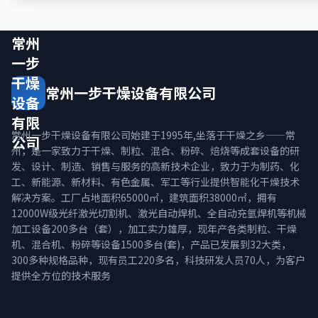
常州
一步
干燥
常州一步干燥设备有限公司
设备
有限
常州一步干燥设备有限公司始建于1995年,坐落于干燥之乡——常
公司
州，是一家致力于干燥、制粒、混合、粉碎、焙烧等成套设备的研
发、设计、制造、销售与服务的高新技术企业，致力于为制药、化
工、新能源、新材料、有色金属、军工等行业提供智能化干燥技术
解决方案。工厂占地面积65000㎡，建筑面积38000㎡，拥有
12000W级光纤激光切割机、激光自动焊机、全自动充氩焊机等机械
加工设备200多台（套），加工实力雄厚，现年产各类制粒、干燥
机、混合机、粉碎等设备1500多台(套)，产品已发展到32大类，
300多种规格品种，现有员工220多名，科技研发人员70人，为客户
提供全方位的技术服务