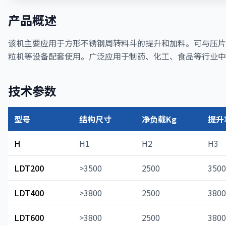
产品概述
该机主要应用于方形不锈钢周转料斗的提升和加料。可与压片
粒机等设备配套使用。广泛应用于制药、化工、食品等行业中
技术参数
型号
结构尺寸
净负载Kg
提升
H
H1
H2
H3
LDT200
>3500
2500
3500
LDT400
>3800
2500
3800
LDT600
>3800
2500
3800