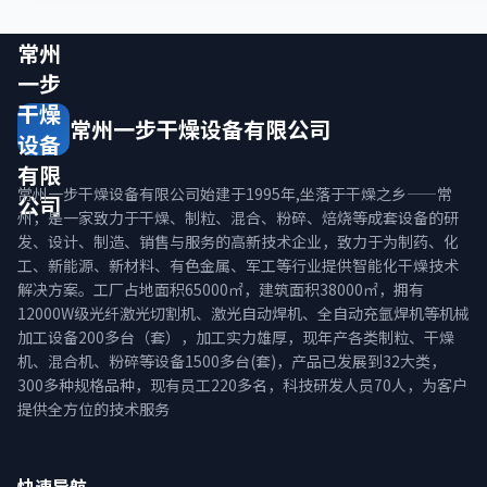
常州
一步
干燥
常州一步干燥设备有限公司
设备
有限
常州一步干燥设备有限公司始建于1995年,坐落于干燥之乡——常
公司
州，是一家致力于干燥、制粒、混合、粉碎、焙烧等成套设备的研
发、设计、制造、销售与服务的高新技术企业，致力于为制药、化
工、新能源、新材料、有色金属、军工等行业提供智能化干燥技术
解决方案。工厂占地面积65000㎡，建筑面积38000㎡，拥有
12000W级光纤激光切割机、激光自动焊机、全自动充氩焊机等机械
加工设备200多台（套），加工实力雄厚，现年产各类制粒、干燥
机、混合机、粉碎等设备1500多台(套)，产品已发展到32大类，
300多种规格品种，现有员工220多名，科技研发人员70人，为客户
提供全方位的技术服务
快速导航