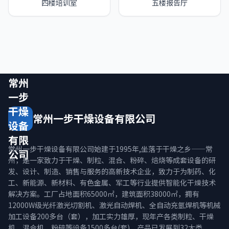
四楼培训室
五楼报告厅
常州
一步
干燥
常州一步干燥设备有限公司
设备
有限
常州一步干燥设备有限公司始建于1995年,坐落于干燥之乡——常
公司
州，是一家致力于干燥、制粒、混合、粉碎、焙烧等成套设备的研
发、设计、制造、销售与服务的高新技术企业，致力于为制药、化
工、新能源、新材料、有色金属、军工等行业提供智能化干燥技术
解决方案。工厂占地面积65000㎡，建筑面积38000㎡，拥有
12000W级光纤激光切割机、激光自动焊机、全自动充氩焊机等机械
加工设备200多台（套），加工实力雄厚，现年产各类制粒、干燥
机、混合机、粉碎等设备1500多台(套)，产品已发展到32大类，