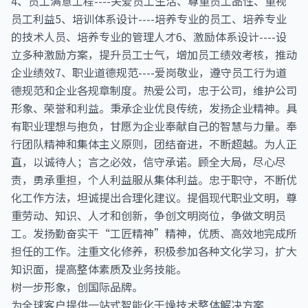
4、员工满意工程----关爱员工生活、尊重员工品性、重视
员工利益5、培训体系设计----培养专业的员工、培养专业
的技术人员、培养专业的管理人才6、激励体系设计----设
立多种激励方案，提升员工士气，增加员工绩效考核，推动
企业绩效7、职业道德规范----爱岗敬业，遵守员工行为道
德规范和企业各规章制度。热爱公司，忠于公司，维护公司
形象、荣誉和利益。秉承企业优良传统，发扬企业精神。具
有职业理想与抱负，甘愿为企业奉献自己的智慧与力量。奉
行团队精神和集体主义原则，团结奋进，不断超越。为人正
直，以诚待人；言之必效，信守承诺。顾全大局，尽心尽
责，勇承重担，个人利益服从集体利益。忠于职守，不断优
化工作方法，坦诚提出合理化建议。提倡现代职业文明，尊
重劳动、知识、人才和创新，争创文明岗位，争做文明员
工。发扬勤奋实干“工匠精神”精神，优质、高效地完成所
担任的工作。注重文化修养，积极参加各种文化学习，扩大
知识面，提高整体素质及业务技能。
树一步形象，创国际品牌。
为全球客户提供一站式智能化干燥技术整体解决方案