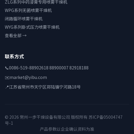
ZLG系列中药浸膏专用喷雾干燥机
WPG系列无菌喷雾干燥机
闭路循环喷雾干燥机
WYG系列卧式压力喷雾干燥机
查看全部 →
联系方式
📞
0086-519-88902618 88900007 82918188
✉️
market@yibu.com
📍
江苏省常州市天宁区郑陆镇宁河路18号
© 2026 常州一步干燥设备有限公司 版权所有
苏ICP备05004747
号-1
产品参数以企业确认资料为准