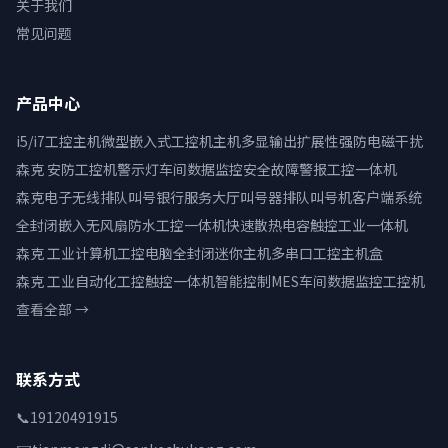
关于我们
常见问题
产品中心
i5/i7工控主机微型嵌入式工控机主机多显输出扩展性强防电磁干扰
森克 安防工控机警示灯车间数据监控安全故障警报工控一体机
森克电子无线排队叫号银行服务大厅叫号器排队叫号机客户端系统
全封闭嵌入无风扇防水工控一体机快速散热电容触控工业一体机
森克 工业计算机工控电脑全封闭迷你主机多串口工控主机盒
森克 工业自动化工控触控一体机智能控制MES车间数据监控工控机
查看全部 →
联系方式
📞
19120491915