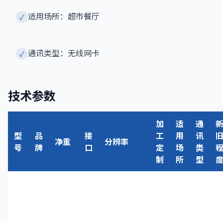
适用场所：超市餐厅
✓
通讯类型：无线网卡
✓
技术参数
加
适
通
型
品
接
工
用
讯
净重
分辨率
号
牌
口
定
场
类
制
所
型