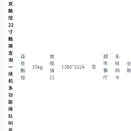
克
触
控
22
寸
触
摸
查
森
常
超
无
询
克
规
市
线
一
35kg
1280*1024
否
触
接
餐
网
体
控
口
厅
卡
机
多
功
能
排
队
叫
号