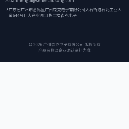
✉️
tianmengdi@senkechukong.com
📍
广东省广州市番禺区广州森克电子有限公司大石街道石北工业大
道644号巨大产业园11栋二楼森克电子
© 2026 广州森克电子有限公司 版权所有
产品参数以企业确认资料为准