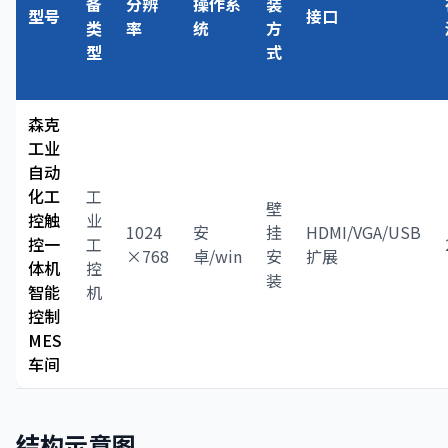
备
分辨
操作系
装
型号
接口
类
率
统
方
型
式
森克
工业
自动
化工
工
壁
控触
业
1024
安
挂
HDMI/VGA/USB
控一
工
×768
卓/win
安
扩展
体机
控
装
智能
机
控制
MES
车间
结构示意图