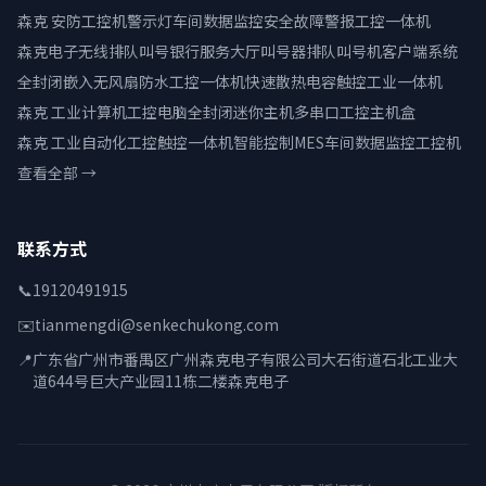
森克 安防工控机警示灯车间数据监控安全故障警报工控一体机
森克电子无线排队叫号银行服务大厅叫号器排队叫号机客户端系统
全封闭嵌入无风扇防水工控一体机快速散热电容触控工业一体机
森克 工业计算机工控电脑全封闭迷你主机多串口工控主机盒
森克 工业自动化工控触控一体机智能控制MES车间数据监控工控机
查看全部 →
联系方式
📞
19120491915
✉️
tianmengdi@senkechukong.com
📍
广东省广州市番禺区广州森克电子有限公司大石街道石北工业大
道644号巨大产业园11栋二楼森克电子