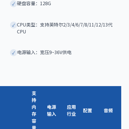
硬盘容量：128G
✓
CPU类型：支持英特尔2/3/4/6/7/8/11/12/13代
✓
CPU
电源输入：宽压9~36V供电
✓
支
持
内
电源
应用
配置
音频
存
输入
行业
容
量