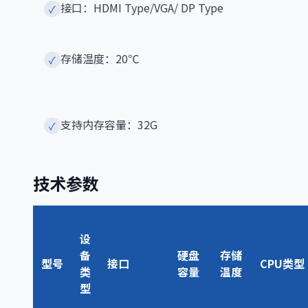
接口：HDMI Type/VGA/ DP Type
✓
存储温度：20℃
✓
支持内存容量：32G
✓
技术参数
设
备
硬盘
存储
型号
接口
CPU类型
类
容量
温度
型