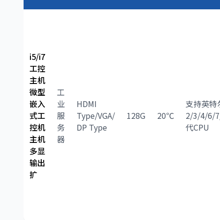
i5/i7
工控
主机
微型
工
嵌入
业
HDMI
支持英特
式工
服
Type/VGA/
128G
20℃
2/3/4/6/
控机
务
DP Type
代CPU
主机
器
多显
输出
扩