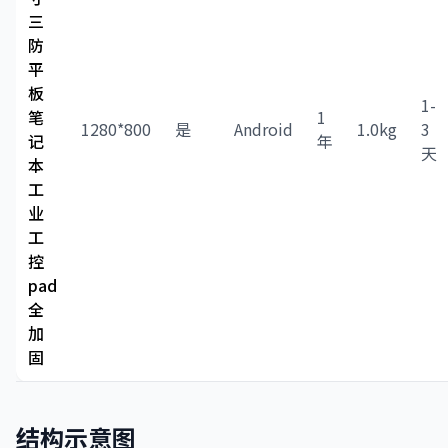
三
防
平
板
1-
笔
1
1280*800
是
Android
1.0kg
3
记
年
天
本
工
业
工
控
pad
全
加
固
结构示意图