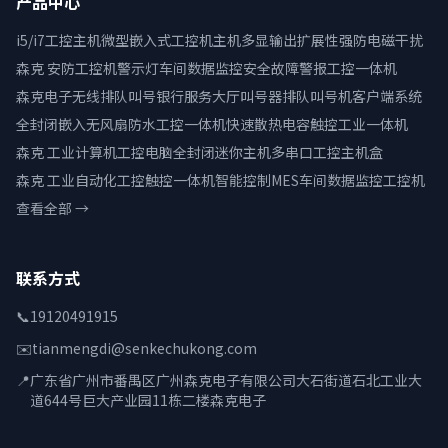
产品中心
i5/i7工控主机微型嵌入式工控机主机多显输出扩展性强防电磁干扰
森克 安防工控机警示灯车间数据监控安全故障警报工控一体机
森克电子无线排队叫号银行服务大厅叫号器排队叫号机客户端系统
全封闭嵌入无风扇防水工控一体机快速散热电容触控工业一体机
森克 工业计算机工控电脑全封闭迷你主机多串口工控主机盒
森克 工业自动化工控触控一体机智能控制MES车间数据监控工控机
查看全部 →
联系方式
📞
19120491915
✉️
tianmengdi@senkechukong.com
📍
广东省广州市番禺区广州森克电子有限公司大石街道石北工业大
道644号巨大产业园11栋二楼森克电子