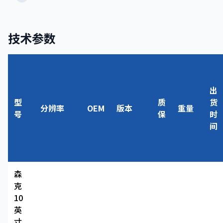
技术参数
出
型
质
货
分辨率
OEM
版本
重量
号
保
时
间
森
克
10
英
寸