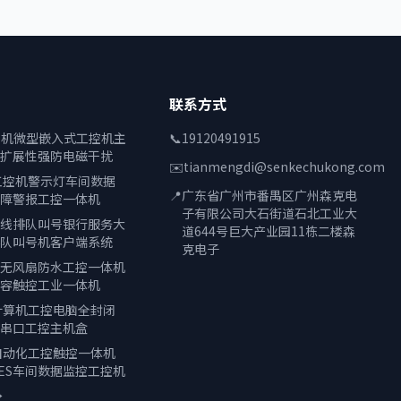
联系方式
控主机微型嵌入式工控机主
📞
19120491915
扩展性强防电磁干扰
✉️
tianmengdi@senkechukong.com
工控机警示灯车间数据
📍
广东省广州市番禺区广州森克电
障警报工控一体机
子有限公司大石街道石北工业大
线排队叫号银行服务大
道644号巨大产业园11栋二楼森
队叫号机客户端系统
克电子
无风扇防水工控一体机
容触控工业一体机
计算机工控电脑全封闭
串口工控主机盒
自动化工控触控一体机
ES车间数据监控工控机
→