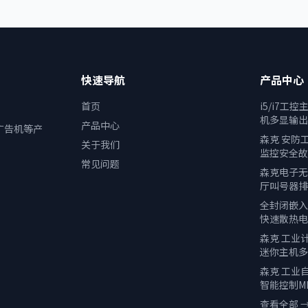
快速导航
产品中心
首页
i5/i7工
机多显输出
产品中心
广告机等产
森克 安防
关于我们
监控安全故
常见问题
森克电子无
厅叫号器排
全封闭嵌入
快速散热电
森克 工业
迷你主机多
森克 工业
智能控制M
查看全部 