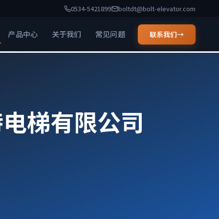
0534-5421899
boltdt@bolt-elevator.com
产品中心
关于我们
常见问题
联系我们
→
特电梯有限公司