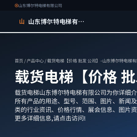
山东博尔特电梯有限公司
山东博尔特电梯有限公司
山
首页
/
产品中心
/ 载货电梯【价格 批发 公司】-山东博尔特电梯
载货电梯【价格 批
载货电梯山东博尔特电梯有限公司为你详细介
所有产品的用途、型号、范围、图片、新闻及
类的行业资讯、价格行情、展会信息、图片资
更多详细信息,请点击访问!