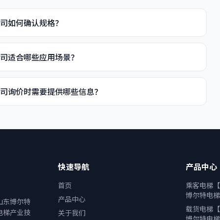
公司如何确认规格？
公司适合哪些应用场景？
公司询价时需要提供哪些信息？
快速导航
产品中心
首页
乘客电梯【
博尔特电梯
产品中心
山东博尔特
载货电梯【
电梯产业技
关于我们
博尔特电梯