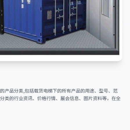
的产品分类,包括载货电梯下的所有产品的用途、型号、范
分类的行业资讯、价格行情、展会信息、图片资料等，在全