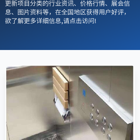
更新项目分类的行业资讯、价格行情、展会信
息、图片资料等，在全国地区获得用户好评，
欲了解更多详细信息,请点击访问!