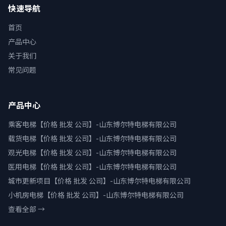
快速导航
首页
产品中心
关于我们
常见问题
产品中心
乘客电梯【价格 批发 公司】-山东博尔特电梯有限公司
载货电梯【价格 批发 公司】-山东博尔特电梯有限公司
观光电梯【价格 批发 公司】-山东博尔特电梯有限公司
医用电梯【价格 批发 公司】-山东博尔特电梯有限公司
城市更新项目【价格 批发 公司】-山东博尔特电梯有限公司
小机房电梯【价格 批发 公司】-山东博尔特电梯有限公司
查看全部 →