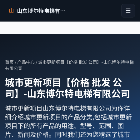
山东博尔特电梯有限公司
山
首页
/
产品中心
/ 城市更新项目【价格 批发 公司】-山东博尔特电梯
有限公司
城市更新项目【价格 批发 公
司】-山东博尔特电梯有限公司
城市更新项目山东博尔特电梯有限公司为你详
细介绍城市更新项目的产品分类,包括城市更新
项目下的所有产品的用途、型号、范围、图
片、新闻及价格。同时我们还为您精选了城市