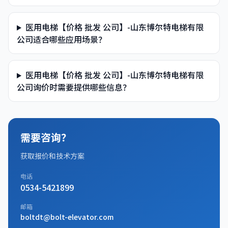
医用电梯【价格 批发 公司】-山东博尔特电梯有限
公司适合哪些应用场景？
医用电梯【价格 批发 公司】-山东博尔特电梯有限
公司询价时需要提供哪些信息？
需要咨询？
获取报价和技术方案
电话
0534-5421899
邮箱
boltdt@bolt-elevator.com