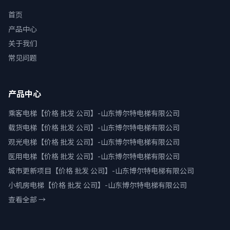
首页
产品中心
关于我们
常见问题
产品中心
乘客电梯【价格 批发 公司】-山东博尔特电梯有限公司
载货电梯【价格 批发 公司】-山东博尔特电梯有限公司
观光电梯【价格 批发 公司】-山东博尔特电梯有限公司
医用电梯【价格 批发 公司】-山东博尔特电梯有限公司
城市更新项目【价格 批发 公司】-山东博尔特电梯有限公司
小机房电梯【价格 批发 公司】-山东博尔特电梯有限公司
查看全部 →