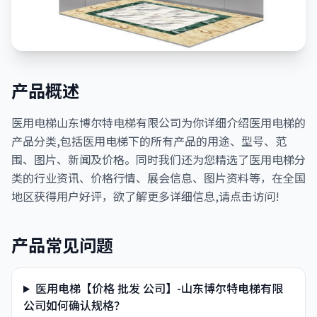
产品概述
医用电梯山东博尔特电梯有限公司为你详细介绍医用电梯的
产品分类,包括医用电梯下的所有产品的用途、型号、范
围、图片、新闻及价格。同时我们还为您精选了医用电梯分
类的行业资讯、价格行情、展会信息、图片资料等，在全国
地区获得用户好评，欲了解更多详细信息,请点击访问!
产品常见问题
医用电梯【价格 批发 公司】-山东博尔特电梯有限
公司如何确认规格？