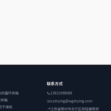
联系方式
列热风循环烘箱
📞
13921098089
P烘箱
✉️
czdrying@wgdrying.com
式干燥机
📍
江苏省常州市天宁区郑陆镇常郑