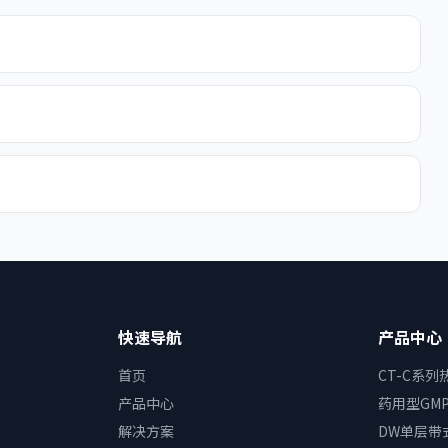
？
快速导航
产品中心
首页
CT-C系
产品中心
药用型GM
解决方案
DW单层带