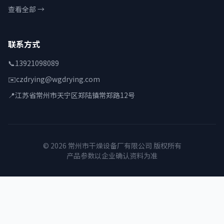
查看全部 →
联系方式
📞
13921098089
✉️
czdrying@wgdrying.com
📍
江苏省常州市天宁区郑陆镇常郑路12号
© 2026 常州市干燥设备厂有限公司 版权所有
产品参数以企业确认资料为准