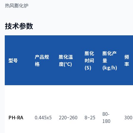
热风膨化炉
技术参数
膨化
膨化产
产品规
膨化温
频
型号
时间
量
格
度(℃)
率
(S)
(kg/h)
80-
PH-RA
0.445x5
220~260
8~25
300
180