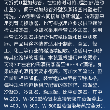
可拆式U型加热管，在检修时可将U型加热管移
出釜外，便于对加热管外壁及蒸馏釜内壁进行
清洗。ZW型则省去间接加热蒸馏釜。冷凝器采
用列管式换热器，也可根据用户要求供应螺旋
板式换热器，冷却器采用盘管式冷却器，采用
盘管式冷却器并配套供应稳压罐和比重测定
器。产品用途本装置适用于制药、食品、轻
工、化工等行业的稀酒精回收。也适用于甲醇
等其他溶媒的蒸馏。本装置根据用户的要求，
可将30°左右的稀酒精蒸馏至90～95°酒精。如
果成品的酒精度要求很高，可加大回流比，但
产量则相应降低。装置组成W型有五种规格，
每种规格均包括相应配置的蒸馏塔、蒸馏釜、
冷凝器、冷却器、稳压罐、比重测定器。其中
W-200、W-300型蒸馏塔直接安装在蒸馏釜上。
W-400、W-500、W-600型蒸馏塔与蒸馏釜分别