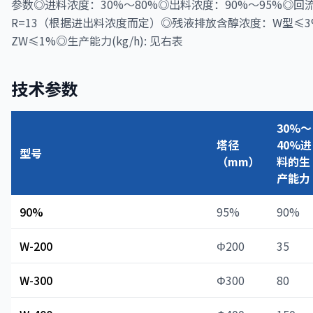
参数◎进料浓度：30%～80%◎出料浓度：90%～95%◎回
R=13（根据进出料浓度而定）◎残液排放含醇浓度：W型≤3
ZW≤1%◎生产能力(kg/h): 见右表
技术参数
30%～
塔径
40%进
型号
（mm）
料的生
产能力
90%
95%
90%
W-200
Φ200
35
W-300
Φ300
80