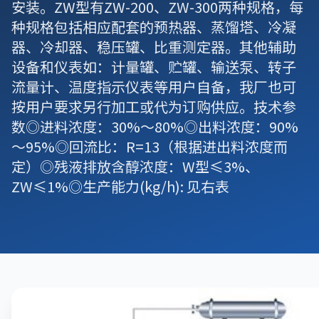
安装。ZW型有ZW-200、ZW-300两种规格，每
种规格包括相应配套的预热器、蒸馏塔、冷凝
器、冷却器、稳压罐、比重测定器。其他辅助
设备和仪表如：计量罐、贮罐、输送泵、转子
流量计、温度指示仪表等用户自备，我厂也可
按用户要求另行加工或代为订购供应。技术参
数◎进料浓度：30%～80%◎出料浓度：90%
～95%◎回流比：R=13（根据进出料浓度而
定）◎残液排放含醇浓度：W型≤3%、
ZW≤1%◎生产能力(kg/h): 见右表