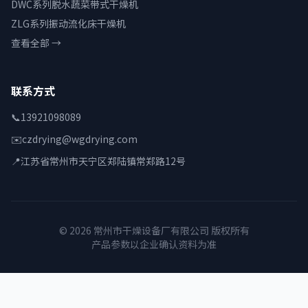
DWC系列脱水蔬菜带式干燥机
ZLG系列振动流化床干燥机
查看全部 →
联系方式
📞
13921098089
✉️
czdrying@wgdrying.com
📍
江苏省常州市天宁区郑陆镇常郑路12号
© 2026 常州市干燥设备厂有限公司 版权所有
产品参数以企业确认资料为准