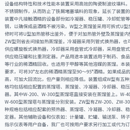
设备结构特性和技术性能本装置采用高效的陶瓷制波纹填料。
不锈钢制作，从而防止了铁屑堵塞填料的现象，延长了装置的
装置中凡接触酒精的设备部份如冷凝器、稳压罐、冷却蛇管等
钢，以确保成品酒精不被污染。W型之蒸馏釜采用可拆式U型
修时可将U型加热管移出釜外，便于对加热管外壁及蒸馏釜内
ZW型则省去间接加热蒸馏釜。冷凝器采用列管式换热器，也
供应螺旋板式换热器，冷却器采用盘管式冷却器，采用盘管式
供应稳压罐和比重测定器。产品用途本装置适用于制药、食品
等行业的稀酒精回收。也适用于甲醇等其他溶媒的蒸馏。本装
要求，可将30°左右的稀酒精蒸馏至90～95°酒精。如果成品
高，可加大回流比，但产量则相应降低。装置组成W型有五种
格均包括相应配置的蒸馏塔、蒸馏釜、冷凝器、冷却器、稳压
器。其中W-200、W-300型蒸馏塔直接安装在蒸馏釜上。W-40
W-600型蒸馏塔与蒸馏釜分别安装。ZW型有ZW-200、ZW-
种规格包括相应配套的预热器、蒸馏塔、冷凝器、冷却器、稳
定器。其他辅助设备和仪表如：计量罐、贮罐、输送泵、转子
指示仪表等用户自备，我厂也可按用户要求另行加工或代为订