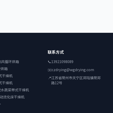
联系方式
列热风循环烘箱
📞
13921098089
P烘箱
✉️
czdrying@wgdrying.com
式干燥机
📍
江苏省常州市天宁区郑陆镇常郑
式干燥机
路12号
脱水蔬菜带式干燥机
振动流化床干燥机
→