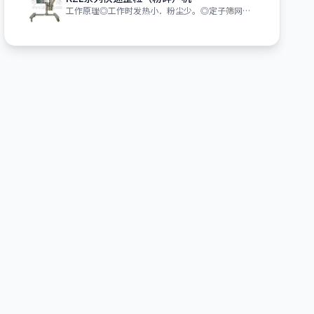
工作原理◎工作时发热小．粉尘少。◎定子筛网由不锈钢加工而成，不易损坏。◎粉碎刀与