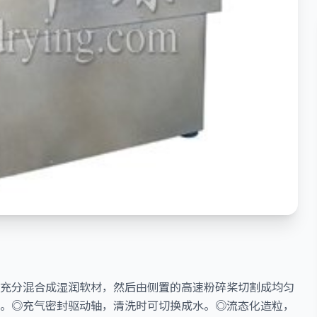
充分混合成湿润软材，然后由侧置的高速粉碎桨切割成均匀
。◎充气密封驱动轴，清洗时可切换成水。◎流态化造粒，