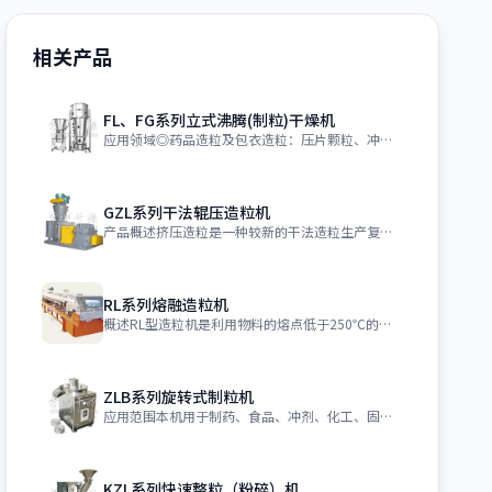
相关产品
FL、FG系列立式沸腾(制粒)干燥机
应用领域◎药品造粒及包衣造粒：压片颗粒、冲剂颗粒、胶囊用颗粒。包衣：颗粒、丸剂保
GZL系列干法辊压造粒机
产品概述挤压造粒是一种较新的干法造粒生产复合肥料的工艺。挤压造粒在肥料领域^早应
RL系列熔融造粒机
概述RL型造粒机是利用物料的熔点低于250℃的特性，根据物料熔融态时的粘度范围，
ZLB系列旋转式制粒机
应用范围本机用于制药、食品、冲剂、化工、固体饮料等行业，将搅拌好的物料制成所需颗
KZL系列快速整粒（粉碎）机